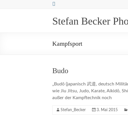
Zum
Inhalt
springen
Stefan Becker Ph
Kampfsport
Budo
„Budō (japanisch 武道, deutsch Militär
wie Jiu Jitsu, Judo, Karate, Aikidō, 
außer der Kampftechnik noch
Stefan_Becker
3. Mai 2015