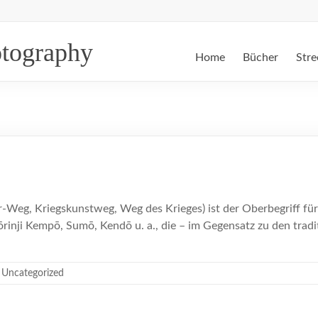
otography
Home
Bücher
Stre
-Weg, Kriegskunstweg, Weg des Krieges) ist der Oberbegriff für
Shōrinji Kempō, Sumō, Kendō u. a., die – im Gegensatz zu den trad
Uncategorized