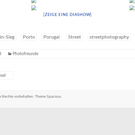
[ZEIGE EINE DIASHOW]
in-Sieg
Porto
Porugal
Street
streetphotography
8
Photofreunde
sel
lle Rechte vorbehalten. Theme
Spacious