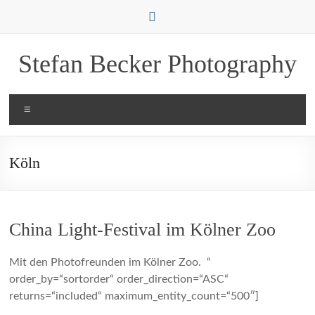
Zum
Inhalt
springen
Stefan Becker Photography
Menü
Köln
China Light-Festival im Kölner Zoo
Mit den Photofreunden im Kölner Zoo. “
order_by=“sortorder“ order_direction=“ASC“
returns=“included“ maximum_entity_count=“500″]