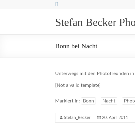
Zum
Inhalt
springen
Stefan Becker Ph
Bonn bei Nacht
Unterwegs mit den Photofreunden in
[Not a valid template]
Markiert in:
Bonn
Nacht
Phot
Stefan_Becker
20. April 2011