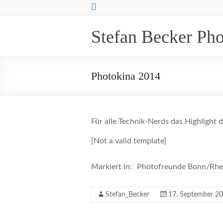
Zum
Inhalt
springen
Stefan Becker Ph
Photokina 2014
Für alle Technik-Nerds das Highlight d
[Not a valid template]
Markiert in:
Photofreunde Bonn/Rhe
Stefan_Becker
17. September 2