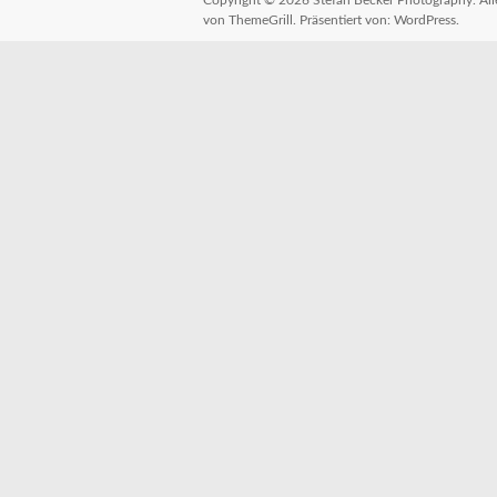
Copyright © 2026
Stefan Becker Photography
. A
von ThemeGrill. Präsentiert von:
WordPress
.